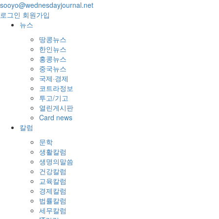
sooyo@wednesdayjournal.net
로그인
회원가입
뉴스
땅콩뉴스
한인뉴스
홍콩뉴스
중국뉴스
국제·경제
코트라정보
투고/기고
열린게시판
Card news
칼럼
문학
생활칼럼
생명의말씀
건강칼럼
교육칼럼
경제칼럼
법률칼럼
세무칼럼