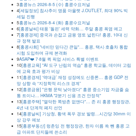
3
홍콩뉴스 2026-8-5 (수) 홍콩수요저널
4
[세일정보] 침사추이 명품 아울렛 J.OUTLET, 최대 90% 빅
세일 진행
5
홍콩뉴스 2026-8-4 (화) 홍콩수요저널
6
[홍콩날씨] 태풍 '돌핀' 세력 약화… 주말 홍콩 폭염 예고
7
[홍콩경제] 중국과 손잡고 금융 영토 넓힌다! 홍콩, 10대 신
규 정책 발표
8
[홍콩사회] "네비만 믿다간 큰일"… 홍콩, 택시·호출차 통합
시험 도입하며 규제 본격화
9
ASAP❤️ 7·8월 퀵 픽업 서비스 특별 이벤트
10
[홍콩교육] "AI 도구 난립의 역습" 홍콩 학교들, 데이터 고립
에 교육 효과 평가 비상
11
[홍콩경제] ‘역대급’ 재정 성장에도 신중론… 홍콩 GDP 전
망 상향 속 “지정학적 리스크 경계”
12
[홍콩금융] "은행 문턱 낮아졌다" 홍콩 중소기업 자금줄 숨
통 트이나… HKMA "2분기 신용 조건 안정적"
13
[홍콩주택] "열악한 쪽방촌 없앤다"… 존 리 홍콩 행정장관,
4년 내 단계적 폐지 선언
14
[홍콩날씨] 기상청, 황색 폭우 경보 발령…시간당 30mm 이
상 강우 예보
15
[홍콩부동산] 렁춘잉 전 행정장관, 한자 이름 쏙 뺀 홍콩 고
급 아파트 단지들에 쓴소리