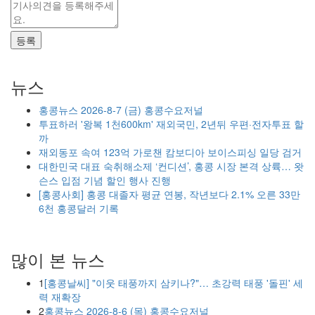
등록
뉴스
홍콩뉴스 2026-8-7 (금) 홍콩수요저널
투표하러 '왕복 1천600km' 재외국민, 2년뒤 우편·전자투표 할
까
재외동포 속여 123억 가로챈 캄보디아 보이스피싱 일당 검거
대한민국 대표 숙취해소제 ‘컨디션’, 홍콩 시장 본격 상륙… 왓
슨스 입점 기념 할인 행사 진행
[홍콩사회] 홍콩 대졸자 평균 연봉, 작년보다 2.1% 오른 33만
6천 홍콩달러 기록
많이 본 뉴스
1
[홍콩날씨] "이웃 태풍까지 삼키나?"… 초강력 태풍 '돌핀' 세
력 재확장
2
홍콩뉴스 2026-8-6 (목) 홍콩수요저널