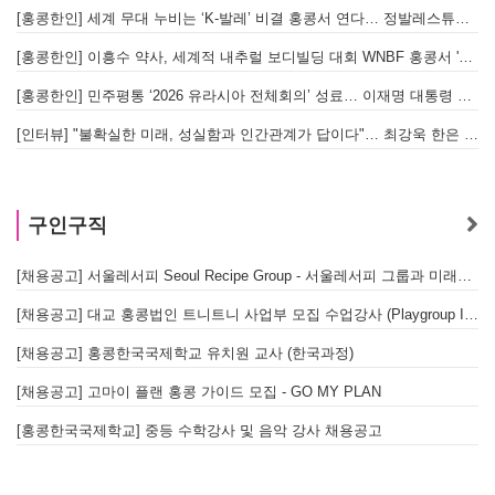
[홍콩한인] 세계 무대 누비는 ‘K-발레’ 비결 홍콩서 연다… 정발레스튜디오 개원
[홍콩한인] 이흥수 약사, 세계적 내추럴 보디빌딩 대회 WNBF 홍콩서 '마스터 부문 1위' 기염
[홍콩한인] 민주평통 ‘2026 유라시아 전체회의’ 성료… 이재명 대통령 참석으로 의미 더해
[인터뷰] "불확실한 미래, 성실함과 인간관계가 답이다"… 최강욱 한은 부소장이 청소년들에게 전하는 응원
구인구직
[채용공고] 서울레서피 Seoul Recipe Group - 서울레서피 그룹과 미래를 함께할 유능한 인재를 모십니다
[채용공고] 대교 홍콩법인 트니트니 사업부 모집 수업강사 (Playgroup Instructor)
[채용공고] 홍콩한국국제학교 유치원 교사 (한국과정)
[채용공고] 고마이 플랜 홍콩 가이드 모집 - GO MY PLAN
[홍콩한국국제학교] 중등 수학강사 및 음악 강사 채용공고