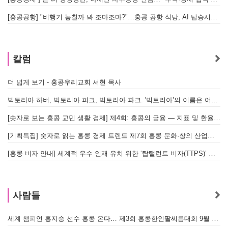
[홍콩공항] "비행기 놓칠까 봐 조마조마?"…홍콩 공항 식당, AI 탑승시간 계산해 메뉴 추천해 준다
홍
칼럼
더 넓게 보기 - 홍콩우리교회 서현 목사
빅토리아 하버, 빅토리아 피크, 빅토리아 파크. '빅토리아’의 이름은 어떻게 온 걸까? - [이승권 원장의 생활칼럼]
[숫자로 보는 홍콩 교민 생활 경제] 제4회: 홍콩의 금융 — 지표 및 환율, MPF 운영 현황
[기획특집] 숫자로 읽는 홍콩 경제 트렌드 제7회 홍콩 문화·창의 산업의 구조와 분야별 동향
[홍콩 비자 안내] 세계적 우수 인재 유치 위한 ‘탑탤런트 비자(TTPS)’ 주요 요건
사람들
세계 챔피언 홍지승 선수 홍콩 온다… 제3회 홍콩한인팔씨름대회 9월 12일 개최
[