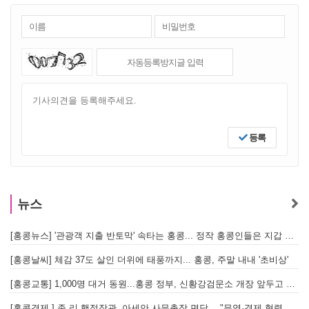
등록
뉴스
[홍콩뉴스] '관광객 지출 반토막' 속타는 홍콩... 정작 홍콩인들은 지갑 들고 해외로?
[
[홍콩날씨] 체감 37도 살인 더위에 태풍까지... 홍콩, 주말 내내 '초비상'
[
[홍콩교통] 1,000명 대거 동원...홍콩 정부, 신황강검문소 개장 앞두고 실전 훈련 돌입
[홍콩경제 ] 존 리 행정장관, 아세안 사무총장 면담… "무역·경제 협력 한층 강화한다"