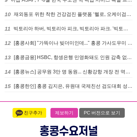
9
10
재외동포 위한 착한 건강검진 플랫폼 ‘헬로, 오케이검진’ 서비스 개시
11
빅토리아 하버, 빅토리아 피크, 빅토리아 파크. '빅토리아’의 이름은 어떻게 온 걸까? - [이승권 원장의 생활칼럼]
12
[홍콩사회] "가뜩이나 빚더미인데..." 홍콩 가사도우미 대출 전면 금지 촉구
13
[홍콩금융] HSBC, 항셍은행 민영화돼도 인원 감축 없다... 독립 브랜드 유지
14
[홍콩뉴스] 공무원 3만 명 동원... 신황강항 개장 전 역대급 훈련 실시
15
[홍콩한인] 홍콩 김지은, 유원대 국제친선 검도대회 성인단체전 우승
친구추가
제보하기
PC 버전으로 보기