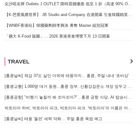
尖沙咀名牌 Outlets J.OUTLET 限時震撼優惠 低至 1 折（高達 90% OFF）
【K-芭蕾風靡世界】 JB Studio and Company 在港開幕 引進韓國精英芭蕾教育系統
【WNBF香港站】韓國藥劑師李興洙 勇奪 Master 組別冠軍
「擴大 K-Food 版圖」… 2026 香港美食博覽下月 13 日開幕
TRAVEL
[홍콩날씨] 체감 37도 살인 더위에 태풍까지... 홍콩, 주말 내내 '초비상'
[홍콩교통] 1,000명 대거 동원...홍콩 정부, 신황강검문소 개장 앞두고 실전 훈련 돌입
[홍콩공항] "비행기 놓칠까 봐 조마조마?"…홍콩 공항 식당, AI 탑승시간 계산해 메뉴 추천해 준다
빅토리아 하버, 빅토리아 피크, 빅토리아 파크. '빅토리아’의 이름은 어떻게 온 걸까? - [이승권 원장의 생활칼럼]
[홍콩날씨] 태풍 '돌핀' 세력 약화… 주말 홍콩 폭염 예고