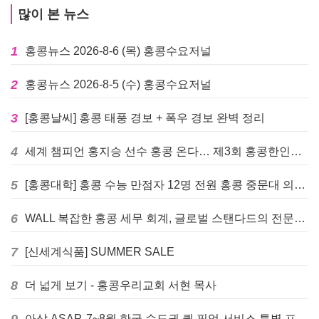
많이 본 뉴스
1
홍콩뉴스 2026-8-6 (목) 홍콩수요저널
2
홍콩뉴스 2026-8-5 (수) 홍콩수요저널
3
[홍콩날씨] 홍콩 태풍 경보 + 폭우 경보 완벽 정리
4
세계 챔피언 홍지승 선수 홍콩 온다… 제3회 홍콩한인팔씨름대회 9월 12일 개최
5
[홍콩대학] 홍콩 수능 만점자 12명 전원 홍콩 중문대 의대 진학
6
WALL 복잡한 홍콩 세무 회계, 글로벌 스탠다드의 전문가들이 답을 드립니다! - 법인설립, 회계, 감사
7
[신세계식품] SUMMER SALE
8
더 넓게 보기 - 홍콩우리교회 서현 목사
아삽 ASAP, 7~8월 한국 수도권 퀵 픽업 서비스 특별 프로모션 실시