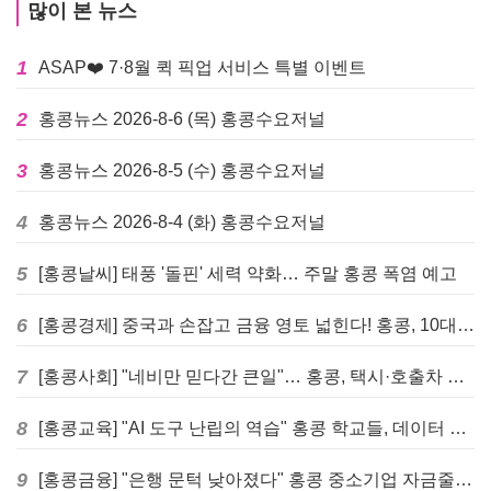
많이 본 뉴스
1
ASAP❤️ 7·8월 퀵 픽업 서비스 특별 이벤트
2
홍콩뉴스 2026-8-6 (목) 홍콩수요저널
3
홍콩뉴스 2026-8-5 (수) 홍콩수요저널
4
홍콩뉴스 2026-8-4 (화) 홍콩수요저널
5
[홍콩날씨] 태풍 '돌핀' 세력 약화… 주말 홍콩 폭염 예고
6
[홍콩경제] 중국과 손잡고 금융 영토 넓힌다! 홍콩, 10대 신규 정책 발표
7
[홍콩사회] "네비만 믿다간 큰일"… 홍콩, 택시·호출차 통합 시험 도입하며 규제 본격화
8
[홍콩교육] "AI 도구 난립의 역습" 홍콩 학교들, 데이터 고립에 교육 효과 평가 비상
9
[홍콩금융] "은행 문턱 낮아졌다" 홍콩 중소기업 자금줄 숨통 트이나… HKMA "2분기 신용 조건 안정적"