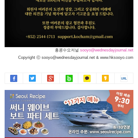
홍콩수요저널
sooyo@wednesdayjournal.net
Copyright ⓒ sooyo@wednesdayjournal.net & www.hksooyo.com