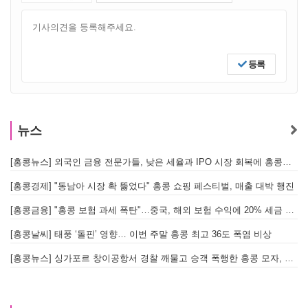
등록
뉴스
[홍콩뉴스] 외국인 금융 전문가들, 낮은 세율과 IPO 시장 회복에 홍콩으로 '대거 복귀'
[
[홍콩경제] "동남아 시장 확 뚫었다" 홍콩 쇼핑 페스티벌, 매출 대박 행진
[홍콩금융] "홍콩 보험 과세 폭탄"…중국, 해외 보험 수익에 20% 세금 부과로 관련주 급락
[홍콩날씨] 태풍 ‘돌핀’ 영향… 이번 주말 홍콩 최고 36도 폭염 비상
홍
[홍콩뉴스] 싱가포르 창이공항서 경찰 깨물고 승객 폭행한 홍콩 모자, 결국 감옥행
투