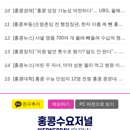
10
[홍콩경제] "홍콩 성장 가능성 여전하다"… UBS, 올해 홍콩 GDP 성장률 전망치 4.5%로 대폭 상향
11
[홍콩부동산] 렁춘잉 전 행정장관, 한자 이름 쏙 뺀 홍콩 고급 아파트 단지들에 쓴소리
12
[홍콩뉴스] 샤넬 명품 700여 개 몰래 빼돌려 수십억 챙긴 직원 4년~7년형 선고
13
[홍콩정치] "의원 발언 횟수로 평가? 말도 안 된다"… 홍콩 입법회 의장의 일침
14
[홍콩뉴스] 어린 두 자녀, 마약 성분 젤리 먹고 병원 이송… 어머니와 친척 체포
15
[홍콩대학] 홍콩 수능 만점자 12명 전원 홍콩 중문대 의대 진학
친구추가
제보하기
PC 버전으로 보기