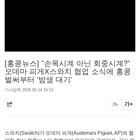
[홍콩뉴스] "손목시계 아닌 회중시계?"
오데마 피게X스와치 협업 소식에 홍콩
벌써부터 '밤샘 대기'
기사입력 2026.05.14 15:52
가+
가-
스와치(Swatch)가 오데마 피게(Audemars Piguet, AP)와 협