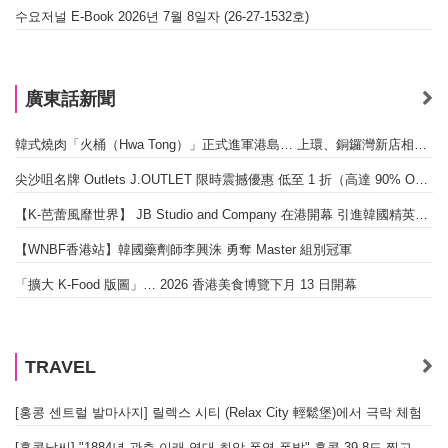
수요저널 E-Book 2026년 7월 8일자 (26-27-1532호)
廣東話新聞
韓式燒肉「火桶（Hwa Tong）」正式進軍港島… 上環、銅鑼灣新店相繼開幕
尖沙咀名牌 Outlets J.OUTLET 限時震撼優惠 低至 1 折（高達 90% OFF）
【K-芭蕾風靡世界】 JB Studio and Company 在港開幕 引進韓國精英芭蕾教育系統
【WNBF香港站】韓國藥劑師李興洙 勇奪 Master 組別冠軍
「擴大 K-Food 版圖」… 2026 香港美食博覽下月 13 日開幕
TRAVEL
[홍콩 센트럴 발마사지] 릴렉스 시티 (Relax City 輕鬆堡)에서 극락 체험
[홍콩날씨] "1884년 관측 이래 역대 최악 폭염 폭발" 홍콩 39.8도 찍고 역대 최고 기록 경신