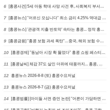
6
[홍콩사건] 5세 아동 학대 사망 사건 후, 사회복지 부서에 내부 검토 및 교육 강화 촉구
7
[홍콩뉴스] "어르신 모십니다" 최소 금리 4.25% 역대급 혜택, 홍콩 실버채권 발행
8
[홍콩뉴스] '관광객 지출 반토막' 속타는 홍콩... 정작 홍콩인들은 지갑 들고 해외로?
9
[홍콩금융] "홍콩 보험 과세 폭탄"…중국, 해외 보험 수익에 20% 세금 부과로 관련주 급락
10
[홍콩경제] "동남아 시장 확 뚫었다" 홍콩 쇼핑 페스티벌, 매출 대박 행진
11
[홍콩날씨] 체감 37도 살인 더위에 태풍까지... 홍콩, 주말 내내 '초비상'
12
홍콩뉴스 2026-8-8 (토) 홍콩수요저널
13
홍콩뉴스 2026-8-7 (금) 홍콩수요저널
14
[홍콩법률] [아이들 서면 증언 논란] "어른이 가담하면 왜곡된다"… 홍콩 변호사회, 정부 성범죄법 개정안에 제동