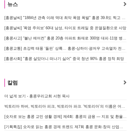
뉴스
[홍콩날씨] "1884년 관측 이래 역대 최악 폭염 폭발" 홍콩 39.8도 찍고 역대 최고 기록 경신
[홍콩날씨] '폭염 주의보' 60대 남성, 타이포 트레일 중 온열질환으로 사망
[홍콩사고] “불난 에어컨” 홍콩 20층 아파트 화재로 300명 대피·11명 병원 이송
[홍콩교통] 초강력 태풍 ‘돌핀’ 상륙… 홍콩-상하이·광저우 고속열차 전면 중단
[
[홍콩사회] "홍콩 살았더니 떠나기 싫어" 중국 청년 90% 홍콩 정착 희망
홍
칼럼
더 넓게 보기 - 홍콩우리교회 서현 목사
빅토리아 하버, 빅토리아 피크, 빅토리아 파크. '빅토리아’의 이름은 어떻게 온 걸까? - [이승권 원장의 생활칼럼]
[숫자로 보는 홍콩 교민 생활 경제] 제4회: 홍콩의 금융 — 지표 및 환율, MPF 운영 현황
[기획특집] 숫자로 읽는 홍콩 경제 트렌드 제7회 홍콩 문화·창의 산업의 구조와 분야별 동향