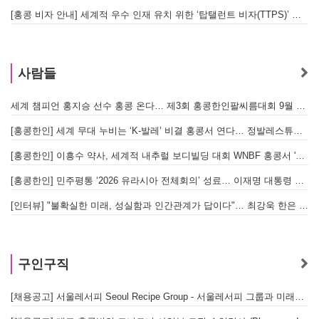
[홍콩 비자 안내] 세계적 우수 인재 유치 위한 ‘탑탤런트 비자(TTPS)’ 주요 요건
사람들
세계 챔피언 홍지승 선수 홍콩 온다… 제3회 홍콩한인팔씨름대회 9월 12일 개최
[
[홍콩한인] 세계 무대 누비는 ‘K-발레’ 비결 홍콩서 연다… 정발레스튜디오 개원
[홍콩한인] 이흥수 약사, 세계적 내추럴 보디빌딩 대회 WNBF 홍콩서 '마스터 부문 1위' 기염
[홍콩한인] 민주평통 ‘2026 유라시아 전체회의’ 성료… 이재명 대통령 참석으로 의미 더해
[인터뷰] "불확실한 미래, 성실함과 인간관계가 답이다"… 최강욱 한은 부소장이 청소년들에게 전하는 응원
구인구직
[채용공고] 서울레서피 Seoul Recipe Group - 서울레서피 그룹과 미래를 함께할 유능한 인재를 모십니다