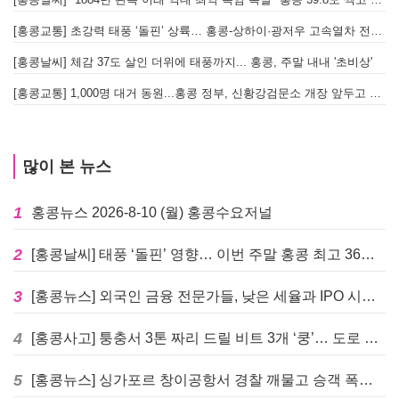
[홍콩교통] 초강력 태풍 ‘돌핀’ 상륙… 홍콩-상하이·광저우 고속열차 전면 중단
[홍콩날씨] 체감 37도 살인 더위에 태풍까지... 홍콩, 주말 내내 '초비상'
[홍콩교통] 1,000명 대거 동원...홍콩 정부, 신황강검문소 개장 앞두고 실전 훈련 돌입
많이 본 뉴스
1
홍콩뉴스 2026-8-10 (월) 홍콩수요저널
2
[홍콩날씨] 태풍 ‘돌핀’ 영향… 이번 주말 홍콩 최고 36도 폭염 비상
3
[홍콩뉴스] 외국인 금융 전문가들, 낮은 세율과 IPO 시장 회복에 홍콩으로 '대거 복귀'
4
[홍콩사고] 퉁충서 3톤 짜리 드릴 비트 3개 ‘쿵’… 도로 파손·교통 마비
5
[홍콩뉴스] 싱가포르 창이공항서 경찰 깨물고 승객 폭행한 홍콩 모자, 결국 감옥행