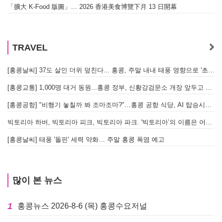
「擴大 K-Food 版圖」… 2026 香港美食博覽下月 13 日開幕
TRAVEL
[홍콩날씨] 37도 살인 더위 덮친다... 홍콩, 주말 내내 태풍 영향으로 '초비상'
[홍콩교통] 1,000명 대거 동원...홍콩 정부, 신황강검문소 개장 앞두고 실전 훈련 돌입
[홍콩공항] "비행기 놓칠까 봐 조마조마?"…홍콩 공항 식당, AI 탑승시간 계산해 메뉴 추천해 준다
빅토리아 하버, 빅토리아 피크, 빅토리아 파크. '빅토리아’의 이름은 어떻게 온 걸까? - [이승권 원장의 생활칼럼]
[홍콩날씨] 태풍 '돌핀' 세력 약화… 주말 홍콩 폭염 예고
많이 본 뉴스
1
홍콩뉴스 2026-8-6 (목) 홍콩수요저널