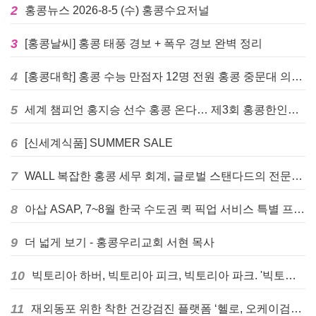
2
홍콩뉴스 2026-8-5 (수) 홍콩수요저널
3
[홍콩날씨] 홍콩 태풍 경보 + 폭우 경보 완벽 정리
4
[홍콩대학] 홍콩 수능 만점자 12명 전원 홍콩 중문대 의대 진학
5
세계 챔피언 홍지승 선수 홍콩 온다… 제3회 홍콩한인팔씨름대회 9월 12일 개최
6
[신세계식품] SUMMER SALE
7
WALL 복잡한 홍콩 세무 회계, 글로벌 스탠다드의 전문가들이 답을 드립니다! - 법인설립, 회계, 감사
8
아삽 ASAP, 7~8월 한국 수도권 퀵 픽업 서비스 특별 프로모션 실시
9
더 넓게 보기 - 홍콩우리교회 서현 목사
10
빅토리아 하버, 빅토리아 피크, 빅토리아 파크. '빅토리아’의 이름은 어떻게 온 걸까? - [이승권 원장의 생활칼럼]
11
재외동포 위한 착한 건강검진 플랫폼 ‘헬로, 오케이검진’ 서비스 개시