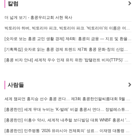
칼럼
더 넓게 보기 - 홍콩우리교회 서현 목사
빅토리아 하버, 빅토리아 피크, 빅토리아 파크. '빅토리아’의 이름은 어떻게 온 걸까? - [이승권 원장의 생활칼럼]
[숫자로 보는 홍콩 교민 생활 경제] 제4회: 홍콩의 금융 — 지표 및 환율, MPF 운영 현황
[기획특집] 숫자로 읽는 홍콩 경제 트렌드 제7회 홍콩 문화·창의 산업의 구조와 분야별 동향
[홍콩 비자 안내] 세계적 우수 인재 유치 위한 ‘탑탤런트 비자(TTPS)’ 주요 요건
사람들
세계 챔피언 홍지승 선수 홍콩 온다… 제3회 홍콩한인팔씨름대회 9월 12일 개최
[
[홍콩한인] 세계 무대 누비는 ‘K-발레’ 비결 홍콩서 연다… 정발레스튜디오 개원
[홍콩한인] 이흥수 약사, 세계적 내추럴 보디빌딩 대회 WNBF 홍콩서 '마스터 부문 1위' 기염
[홍콩한인] 민주평통 ‘2026 유라시아 전체회의’ 성료… 이재명 대통령 참석으로 의미 더해