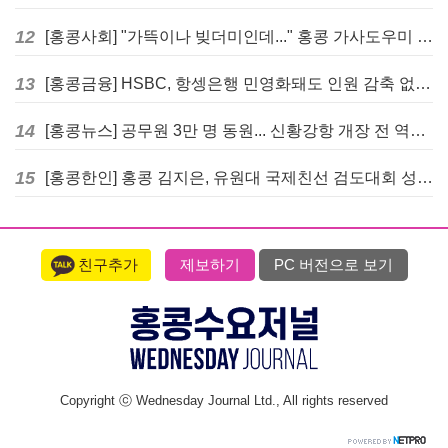
12
[홍콩사회] "가뜩이나 빚더미인데..." 홍콩 가사도우미 대출 전면 금지 촉구
13
[홍콩금융] HSBC, 항셍은행 민영화돼도 인원 감축 없다... 독립 브랜드 유지
14
[홍콩뉴스] 공무원 3만 명 동원... 신황강항 개장 전 역대급 훈련 실시
15
[홍콩한인] 홍콩 김지은, 유원대 국제친선 검도대회 성인단체전 우승
친구추가
제보하기
PC 버전으로 보기
Copyright ⓒ Wednesday Journal Ltd., All rights reserved