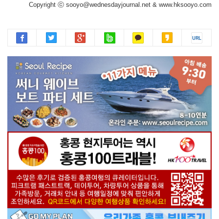
Copyright ⓒ sooyo@wednesdayjournal.net & www.hksooyo.com