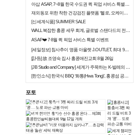
아삽 ASAP, 7~8월 한국 수도권 퀵 픽업 서비스 특별 프로모션 실시
재외동포 위한 착한 건강검진 플랫폼 ‘헬로, 오케이검진’ 서비스 개시
[신세계식품] SUMMER SALE
WALL 복잡한 홍콩 세무 회계, 글로벌 스탠다드의 전문가들이 답을 드립…
ASAP❤️ 7·8월 퀵 픽업 서비스 특별 이벤트
[세일정보] 침사추이 명품 아울렛 J.OUTLET, 최대 90% 빅 세일…
[訃告] 故 조영숙 집사 홍콩애진교회 8월 26일
[JB Studio and Company] 세계가 주목하는 K-발레의 비…
[한인소식] 한국식 BBQ ‘화통(Hwa Tong)’, 홍콩섬 공략 본격…
포토
[홍콩사고] 퉁충서…
세계 챔피언 홍지승…
[홍콩날씨] "이웃…