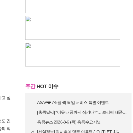
주간
HOT 이슈
하고 싶
ASAP❤️ 7·8월 퀵 픽업 서비스 특별 이벤트
[홍콩날씨] "이웃 태풍까지 삼키나?"… 초강력 태풍 '돌핀' 세력 재확…
건도 견
홍콩뉴스 2026-8-6 (목) 홍콩수요저널
활의 적
4
[세일정보] 침사추이 명품 아울렛 J.OUTLET, 최대 90% 빅 세일…