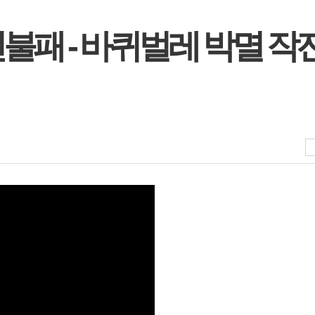
불패 - 바퀴벌레 박멸 작전