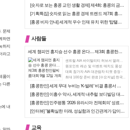
[숫자로 보는 홍콩 교민 생활 경제] 제4회: 홍콩의 금융 — 지표 및 …
[기획특집] 숫자로 읽는 홍콩 경제 트렌드 제7회 홍콩 문화·창의 산업…
[홍콩 비자 안내] 세계적 우수 인재 유치 위한 ‘탑탤런트 비자(TTPS…
. 문제
사람들
함께하면
눅눅하지
세계 챔피언 홍지승 선수 홍콩 온다… 제3회 홍콩한인팔씨름대회 9월 12…
않더라고
센트럴 AIA 바이탈리티 허브서 열려…
원포인트 레슨 및 이벤트 매치도 풍성
대회 참가자 AIA 대관람차 티켓 증정 -
 제품이
최대 100장 준비 완료 [수요저널] 한국...
는 다른
[홍콩한인] 세계 무대 누비는 ‘K-발레’ 비결 홍콩서 연다… 정발레스튜…
[홍콩한인] 이흥수 약사, 세계적 내추럴 보디빌딩 대회 WNBF 홍콩서 …
[홍콩한인] 민주평통 ‘2026 유라시아 전체회의’ 성료… 이재명 대통령…
스에 내
[인터뷰] "불확실한 미래, 성실함과 인간관계가 답이다"… 최강욱 한은 …
교육
. 알까