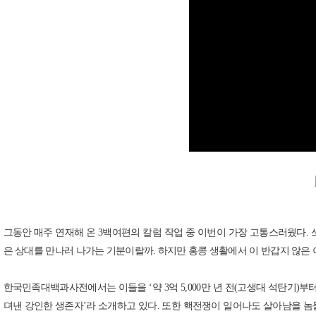
그동안 매주 연재해 온 3백여편의 칼럼 작업 중 이번이 가장 고통스러웠다. 
은 상대를 만나러 나가는 기분이랄까. 하지만 홍콩 생활에서 이 반갑지 않은 
한국민족대백과사전에서는 이들을 ‘약 3억 5,000만 년 전(고생대 석탄기)부터
뎌낸 강인한 생존자’라 소개하고 있다. 또한 핵전쟁이 일어나도 살아남을 놈들