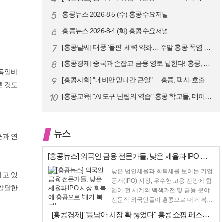
5
홍콩뉴스 2026-8-5 (수) 홍콩수요저널
6
홍콩뉴스 2026-8-4 (화) 홍콩수요저널
7
[홍콩날씨] 태풍 '돌핀' 세력 약화… 주말 홍콩 폭염 예고
8
[홍콩경제] 중국과 손잡고 금융 영토 넓힌다! 홍콩, 10대 신규 정책 …
 독일바
9
[홍콩사회] "네비만 믿다간 큰일"… 홍콩, 택시·호출차 통합 시험 도입…
른 것도
10
[홍콩교육] "AI 도구 난립의 역습" 홍콩 학교들, 데이터 고립에 교육…
뉴스
곳과 연
[홍콩뉴스] 외국인 금융 전문가들, 낮은 세율과 IPO 시장 회복에 홍콩…
낮은 법인세율과 회복세를 보이는 기업
하고 있
공개(IPO) 시장, 우수한 고용 전망에 힘
 발달한
입어 전 세계의 백색가전 및 금융 분야
전문직 외국인들이 홍콩으로 대거 복귀
하고 있다고 성...
[홍콩경제] "동남아 시장 확 뚫었다" 홍콩 쇼핑 페스티벌, 매출 대박 …