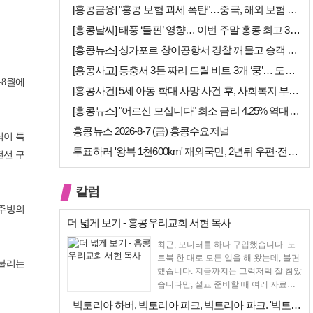
[홍콩금융] "홍콩 보험 과세 폭탄"…중국, 해외 보험 수익에 20% 세…
[홍콩날씨] 태풍 ‘돌핀’ 영향… 이번 주말 홍콩 최고 36도 폭염 비상
[홍콩뉴스] 싱가포르 창이공항서 경찰 깨물고 승객 폭행한 홍콩 모자, 결…
[홍콩사고] 퉁충서 3톤 짜리 드릴 비트 3개 ‘쿵’… 도로 파손·교통 …
~8월에
[홍콩사건] 5세 아동 학대 사망 사건 후, 사회복지 부서에 내부 검토 …
[홍콩뉴스] "어르신 모십니다" 최소 금리 4.25% 역대급 혜택, 홍콩…
홍콩뉴스 2026-8-7 (금) 홍콩수요저널
식이 특
투표하러 '왕복 1천600km' 재외국민, 2년뒤 우편·전자투표 할까
전선 구
칼럼
 주방의
더 넓게 보기 - 홍콩우리교회 서현 목사
최근, 모니터를 하나 구입했습니다. 노
트북 한 대로 모든 일을 해 왔는데, 불편
 불리는
했습니다. 지금까지는 그럭저럭 잘 참았
습니다만, 설교 준비할 때 여러 자료를
펴 놓고 보다...
빅토리아 하버, 빅토리아 피크, 빅토리아 파크. '빅토리아’의 이름은 어…