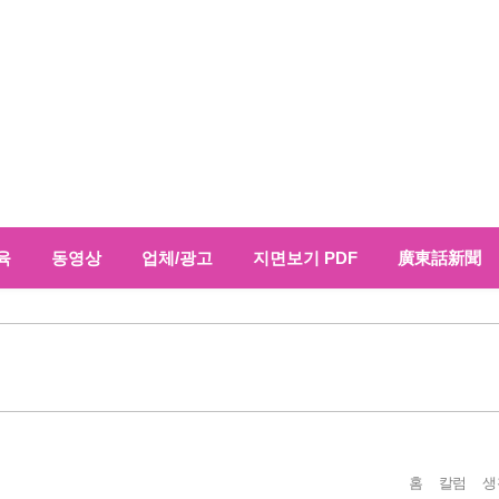
육
동영상
업체/광고
지면보기 PDF
廣東話新聞
홈
칼럼
생