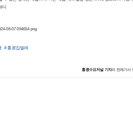
태다.
생
# 홍콩집벌레
홍콩수요저널
기자
의 전체기사 