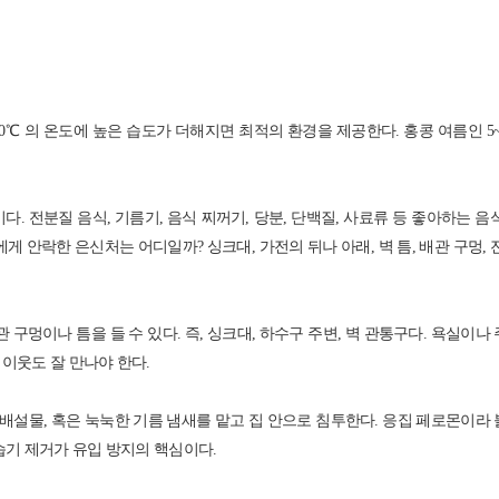
0℃ 의 온도에 높은 습도가 더해지면 최적의 환경을 제공한다. 홍콩 여름인 5
. 전분질 음식, 기름기, 음식 찌꺼기, 당분, 단백질, 사료류 등 좋아하는 음
 안락한 은신처는 어디일까? 싱크대, 가전의 뒤나 아래, 벽 틈, 배관 구멍, 
구멍이나 틈을 들 수 있다. 즉, 싱크대, 하수구 주변, 벽 관통구다. 욕실이나
이웃도 잘 만나야 한다.
배설물, 혹은 눅눅한 기름 냄새를 맡고 집 안으로 침투한다. 응집 페로몬이라
습기 제거가 유입 방지의 핵심이다.