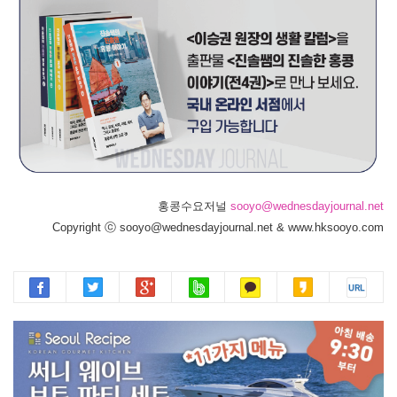
홍콩수요저널
sooyo@wednesdayjournal.net
Copyright ⓒ sooyo@wednesdayjournal.net & www.hksooyo.com