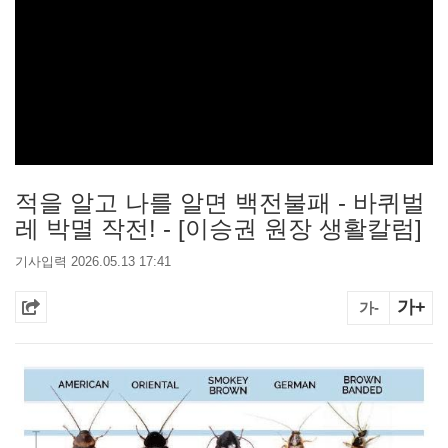
적을 알고 나를 알면 백전불패 - 바퀴벌
레 박멸 작전! - [이승권 원장 생활칼럼]
기사입력 2026.05.13 17:41
가+
가-