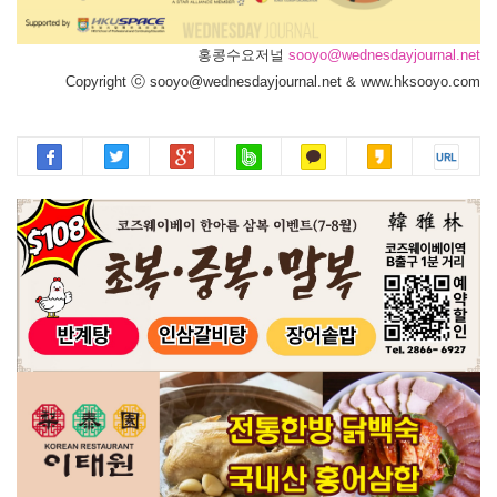
홍콩수요저널
sooyo@wednesdayjournal.net
Copyright ⓒ sooyo@wednesdayjournal.net & www.hksooyo.com