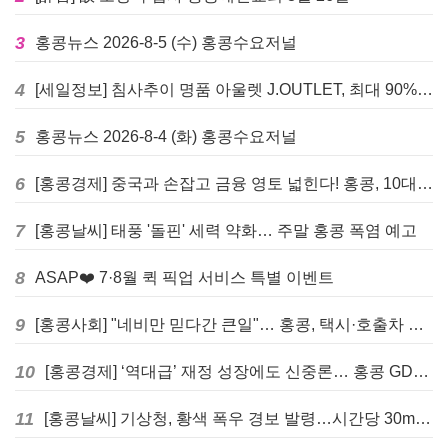
3
홍콩뉴스 2026-8-5 (수) 홍콩수요저널
4
[세일정보] 침사추이 명품 아울렛 J.OUTLET, 최대 90% 빅 세일 진행
5
홍콩뉴스 2026-8-4 (화) 홍콩수요저널
6
[홍콩경제] 중국과 손잡고 금융 영토 넓힌다! 홍콩, 10대 신규 정책 발표
7
[홍콩날씨] 태풍 '돌핀' 세력 약화… 주말 홍콩 폭염 예고
8
ASAP❤️ 7·8월 퀵 픽업 서비스 특별 이벤트
9
[홍콩사회] "네비만 믿다간 큰일"… 홍콩, 택시·호출차 통합 시험 도입하며 규제 본격화
10
[홍콩경제] ‘역대급’ 재정 성장에도 신중론… 홍콩 GDP 전망 상향 속 “지정학적 리스크 경계”
11
[홍콩날씨] 기상청, 황색 폭우 경보 발령…시간당 30mm 이상 강우 예보