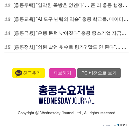
12
[홍콩주택] "열악한 쪽방촌 없앤다"… 존 리 홍콩 행정장관, 4년 내 단계적 폐지 선언
13
[홍콩교육] "AI 도구 난립의 역습" 홍콩 학교들, 데이터 고립에 교육 효과 평가 비상
14
[홍콩금융] "은행 문턱 낮아졌다" 홍콩 중소기업 자금줄 숨통 트이나… HKMA "2분기 신용 조건 안정적"
15
[홍콩정치] "의원 발언 횟수로 평가? 말도 안 된다"… 홍콩 입법회 의장의 일침
친구추가
제보하기
PC 버전으로 보기
Copyright ⓒ Wednesday Journal Ltd., All rights reserved