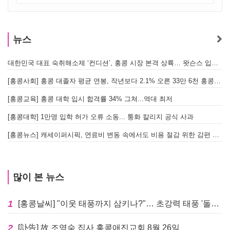
뉴스
대한민국 대표 숙취해소제 ‘컨디션’, 홍콩 시장 본격 상륙… 왓슨스 입점 기념 할인 행사 진행
[
[홍콩사회] 홍콩 대졸자 평균 연봉, 작년보다 2.1% 오른 33만 6천 홍콩달러 기록
[
[홍콩교육] 홍콩 대학 입시 합격률 34% 그쳐...역대 최저
[홍콩대학] 1만명 입학 허가 오류 소동... 퉁화 칼리지 공식 사과
[
[홍콩뉴스] 캐세이퍼시픽, 연료비 변동 속에서도 비용 절감 위한 감편 계획 없어
[
많이 본 뉴스
1
[홍콩날씨] "이웃 태풍까지 삼키나?"… 초강력 태풍 '돌핀' 세력 재확장
2
[訃告] 故 조영숙 집사 홍콩애진교회 8월 26일