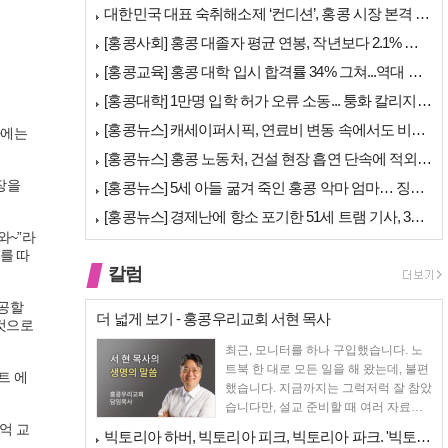
대한민국 대표 숙취해소제 ‘컨디션’, 홍콩 시장 본격 상륙… 왓슨스 입점…
[홍콩사회] 홍콩 대졸자 평균 연봉, 작년보다 2.1% 오른 33만 6천…
[홍콩교육] 홍콩 대학 입시 합격률 34% 그쳐...역대 최저
[홍콩대학] 1만명 입학 허가 오류 소동... 퉁화 칼리지 공식 사과
[홍콩뉴스] 캐세이퍼시픽, 연료비 변동 속에서도 비용 절감 위한 감편 계…
사에는
[홍콩뉴스] 홍콩 노동처, 건설 현장 흡연 단속에 적외선 드론 투입 검토
장을
[홍콩뉴스] 5세 아들 굶겨 죽인 홍콩 악마 엄마… 징역 22년 중형 선…
[홍콩뉴스] 경제난에 항소 포기한 51세 트램 기사, 3세 여아 치사 혐…
와~”라
를 따
칼럼
제공할
더 넓게 보기 - 홍콩우리교회 서현 목사
 것으로
최근, 모니터를 하나 구입했습니다. 노
트북 한 대로 모든 일을 해 왔는데, 불편
트 에
했습니다. 지금까지는 그럭저럭 잘 참았
습니다만, 설교 준비할 때 여러 자료를
펴 놓고 보다...
억 교
빅토리아 하버, 빅토리아 피크, 빅토리아 파크. '빅토리아’의 이름은 어…