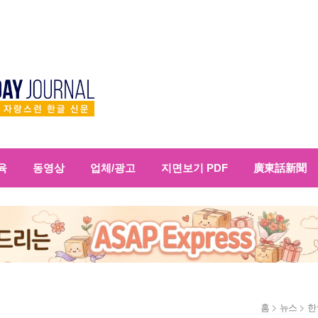
육
동영상
업체/광고
지면보기 PDF
廣東話新聞
홈
뉴스
한