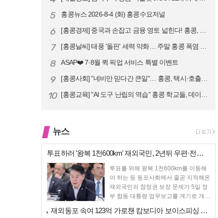
5
홍콩뉴스 2026-8-4 (화) 홍콩수요저널
6
[홍콩경제] 중국과 손잡고 금융 영토 넓힌다! 홍콩, 10대 신규 정책 …
7
[홍콩날씨] 태풍 '돌핀' 세력 약화… 주말 홍콩 폭염 예고
8
ASAP❤️ 7·8월 퀵 픽업 서비스 특별 이벤트
9
[홍콩사회] "네비만 믿다간 큰일"… 홍콩, 택시·호출차 통합 시험 도입…
10
[홍콩교육] "AI 도구 난립의 역습" 홍콩 학교들, 데이터 고립에 교육…
뉴스
투표하러 '왕복 1천600km' 재외국민, 2년뒤 우편·전자투표 할까
투표를 위해 왕복 1천600km를 이동해
야 하는 등 동포사회에서 줄곧 지적해온
재외국민의 참정권 보장 문제가 5일 정
부 합동 대통령 업무보고를 계기로 개선
에 속도를 낼 수 ...
재외동포 속여 123억 가로챈 캄보디아 보이스피싱 일당 검거