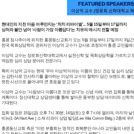
현대인의 지친 마음 어루만지는 ‘처치 리바이벌’... 5월 15일부터 17일까지
상처와 불안 넘어 ‘사람이 가장 아름답다’는 치유의 메시지 전할 예정
홍콩 침사추이에 위치한 홍콩동신교회가 오는 5월 15일부터 17일까지 3일간 ‘처
한국 목회상담학의 권위자인 이상억 교수가 강사로 초청되어 홍콩 교민들에게
이상억 교수는 장로회신학대학교에서 실천신학 및 목회상담학을 가르치고 
역임한 심리 상담 분야의 전문가다.
특히 이상억 교수는 현재 ‘우아 이상억’이라는 이름의 정신 건강 및 심리 상담 
는 감탄사로 인사하기를 좋아하는 이상억 교수의 철학이 담긴 브랜드로, 불안,
뜻한 시선으로 풀어내며 큰 호응을 얻고 있다.
이상억 교수는 “사람보다 아름다운 것은 없다”는 신념 아래, 이번 집회를 통해
계획이다. 장신대학교 상담센터를 통해 쌓아온 풍부한 상담 데이터와 신학적 
기대된다.
집회 일정은 15일(금) 오후 7시 30분, 16일(토) 오후 7시에 열리며, 마지막 
비뉴(1-3A Hart Ave.) 소재 리와이 상업 빌딩(Lee Wai Comm Bldg.) 2
홍콩동신교회 측은 “이번 부흥회는 영적인 회복뿐만 아니라 교민들의 내면 깊
수가 전하는 따뜻한 위로를 경험하시길 바란다”고 전했다.