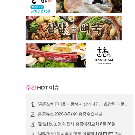
주간
HOT 이슈
[홍콩날씨] "이웃 태풍까지 삼키나?"… 초강력 태풍 '돌핀' 세력 재확…
홍콩뉴스 2026-8-5 (수) 홍콩수요저널
[訃告] 故 조영숙 집사 홍콩애진교회 8월 26일
4
[세일정보] 침사추이 명품 아울렛 J.OUTLET, 최대 90% 빅 세일…