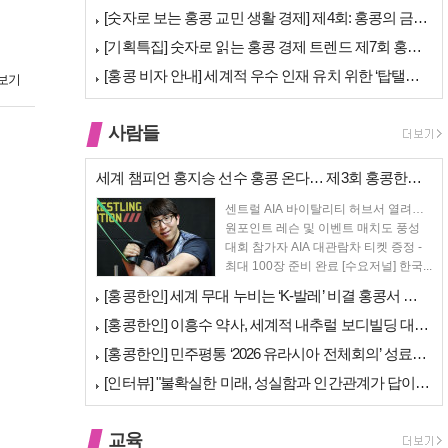
[숫자로 보는 홍콩 교민 생활 경제] 제4회: 홍콩의 금융 — 지표 및 …
[기획특집] 숫자로 읽는 홍콩 경제 트렌드 제7회 홍콩 문화·창의 산업…
[홍콩 비자 안내] 세계적 우수 인재 유치 위한 ‘탑탤런트 비자(TTPS…
보기
사람들
세계 챔피언 홍지승 선수 홍콩 온다… 제3회 홍콩한인팔씨름대회 9월 12…
센트럴 AIA 바이탈리티 허브서 열려…
원포인트 레슨 및 이벤트 매치도 풍성
대회 참가자 AIA 대관람차 티켓 증정 -
최대 100장 준비 완료 [수요저널] 한국...
[홍콩한인] 세계 무대 누비는 ‘K-발레’ 비결 홍콩서 연다… 정발레스튜…
[홍콩한인] 이흥수 약사, 세계적 내추럴 보디빌딩 대회 WNBF 홍콩서 …
[홍콩한인] 민주평통 ‘2026 유라시아 전체회의’ 성료… 이재명 대통령…
[인터뷰] "불확실한 미래, 성실함과 인간관계가 답이다"… 최강욱 한은 …
교육