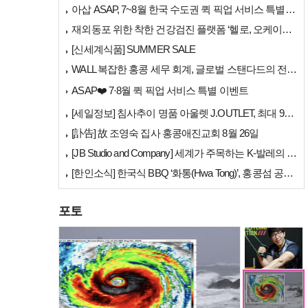
아삽 ASAP, 7~8월 한국 수도권 퀵 픽업 서비스 특별 프로모션 실시
재외동포 위한 착한 건강검진 플랫폼 ‘헬로, 오케이검진’ 서비스 개시
[신세계식품] SUMMER SALE
WALL 복잡한 홍콩 세무 회계, 글로벌 스탠다드의 전문가들이 답을 드립…
[홍콩뉴스] 몽콕 …
ASAP❤️ 7·8월 퀵 픽업 서비스 특별 이벤트
[세일정보] 침사추이 명품 아울렛 J.OUTLET, 최대 90% 빅 세일…
[訃告] 故 조영숙 집사 홍콩애진교회 8월 26일
[JB Studio and Company] 세계가 주목하는 K-발레의 비…
[한인소식] 한국식 BBQ ‘화통(Hwa Tong)’, 홍콩섬 공략 본격…
포토
세계 챔피언 홍지승…