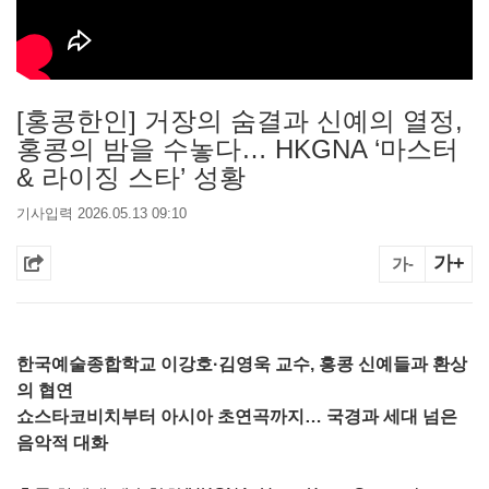
[홍콩한인] 거장의 숨결과 신예의 열정,
홍콩의 밤을 수놓다… HKGNA ‘마스터
& 라이징 스타’ 성황
기사입력 2026.05.13 09:10
가+
가-
한국예술종합학교 이강호·김영욱 교수, 홍콩 신예들과 환상
의 협연
쇼스타코비치부터 아시아 초연곡까지… 국경과 세대 넘은
음악적 대화