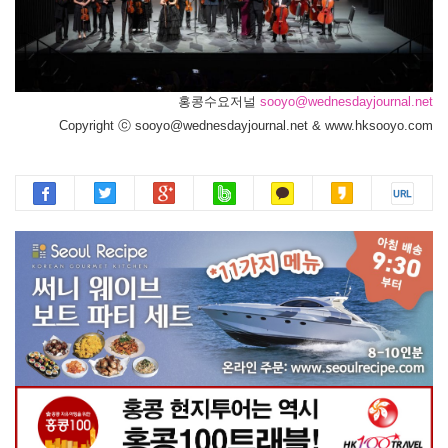
홍콩수요저널
sooyo@wednesdayjournal.net
Copyright ⓒ sooyo@wednesdayjournal.net & www.hksooyo.com