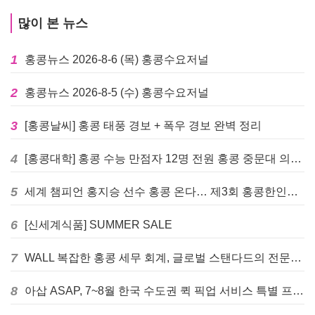
많이 본 뉴스
1
홍콩뉴스 2026-8-6 (목) 홍콩수요저널
2
홍콩뉴스 2026-8-5 (수) 홍콩수요저널
3
[홍콩날씨] 홍콩 태풍 경보 + 폭우 경보 완벽 정리
4
[홍콩대학] 홍콩 수능 만점자 12명 전원 홍콩 중문대 의대 진학
5
세계 챔피언 홍지승 선수 홍콩 온다… 제3회 홍콩한인팔씨름대회 9월 12일 개최
6
[신세계식품] SUMMER SALE
7
WALL 복잡한 홍콩 세무 회계, 글로벌 스탠다드의 전문가들이 답을 드립니다! - 법인설립, 회계, 감사
8
아삽 ASAP, 7~8월 한국 수도권 퀵 픽업 서비스 특별 프로모션 실시