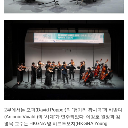
2부에서는 포퍼(David Popper)의 ‘헝가리 광시곡’과 비발디
(Antonio Vivaldi)의 ‘사계’가 연주되었다. 이강호 원장과 김
영욱 교수는 HKGNA 영 비르투오지(HKGNA Young