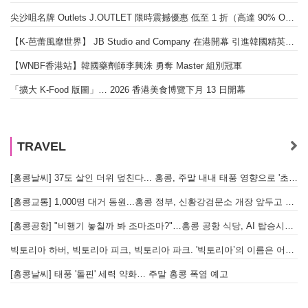
尖沙咀名牌 Outlets J.OUTLET 限時震撼優惠 低至 1 折（高達 90% OFF）
【K-芭蕾風靡世界】 JB Studio and Company 在港開幕 引進韓國精英芭蕾教育系統
【WNBF香港站】韓國藥劑師李興洙 勇奪 Master 組別冠軍
「擴大 K-Food 版圖」… 2026 香港美食博覽下月 13 日開幕
TRAVEL
[홍콩날씨] 37도 살인 더위 덮친다... 홍콩, 주말 내내 태풍 영향으로 '초비상'
[홍콩교통] 1,000명 대거 동원...홍콩 정부, 신황강검문소 개장 앞두고 실전 훈련 돌입
[홍콩공항] "비행기 놓칠까 봐 조마조마?"…홍콩 공항 식당, AI 탑승시간 계산해 메뉴 추천해 준다
빅토리아 하버, 빅토리아 피크, 빅토리아 파크. '빅토리아’의 이름은 어떻게 온 걸까? - [이승권 원장의 생활칼럼]
[홍콩날씨] 태풍 '돌핀' 세력 약화… 주말 홍콩 폭염 예고