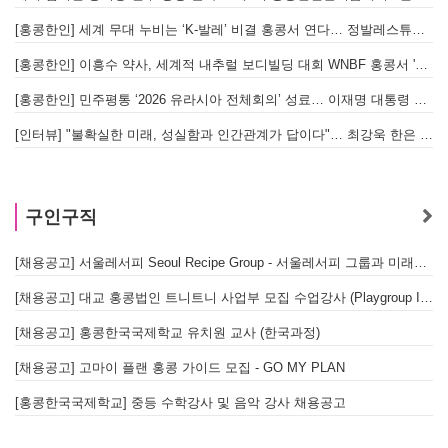
[홍콩한인] 세계 무대 누비는 ‘K-발레’ 비결 홍콩서 연다… 정발레스튜디오 개원
[홍콩한인] 이흥수 약사, 세계적 내추럴 보디빌딩 대회 WNBF 홍콩서 '마스터 부문 1위' 기염
[홍콩한인] 민주평통 ‘2026 유라시아 전체회의’ 성료… 이재명 대통령 참석으로 의미 더해
[인터뷰] "불확실한 미래, 성실함과 인간관계가 답이다"… 최강욱 한은 부소장이 청소년들에게 전하는 응원
구인구직
[채용공고] 서울레서피 Seoul Recipe Group - 서울레서피 그룹과 미래를 함께할 유능한 인재를 모십니다
[채용공고] 대교 홍콩법인 트니트니 사업부 모집 수업강사 (Playgroup Instructor)
[채용공고] 홍콩한국국제학교 유치원 교사 (한국과정)
[채용공고] 고마이 플랜 홍콩 가이드 모집 - GO MY PLAN
[홍콩한국국제학교] 중등 수학강사 및 음악 강사 채용공고