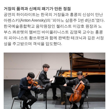
거장의 품격과 신예의 패기가 만든 정점
공연의 하이라이트는 한국의 거장들과 홍콩의 신성이 만난
아렌스키(Anton Arensky)의 ‘피아노 삼중주 1번 d단조’였다.
한국예술종합학교 음악원장인 첼리스트 이강호 원장과 노
부스 콰르텟의 멤버인 바이올리니스트 김영욱 교수는 홍콩
의 피아니스트 황쓰위엔과 함께 완벽한 테크닉과 깊은 서정
성을 주고받으며 객석을 압도했다.