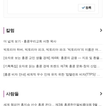
등록
칼럼
더 넓게 보기 - 홍콩우리교회 서현 목사
빅토리아 하버, 빅토리아 피크, 빅토리아 파크. '빅토리아’의 이름은 어떻게 온 걸까? - [이승권 원장의 생활칼럼]
[숫자로 보는 홍콩 교민 생활 경제] 제4회: 홍콩의 금융 — 지표 및 환율, MPF 운영 현황
[기획특집] 숫자로 읽는 홍콩 경제 트렌드 제7회 홍콩 문화·창의 산업의 구조와 분야별 동향
[홍콩 비자 안내] 세계적 우수 인재 유치 위한 ‘탑탤런트 비자(TTPS)’ 주요 요건
사람들
세계 챔피언 홍지승 선수 홍콩 온다… 제3회 홍콩한인팔씨름대회 9월 12일 개최
[