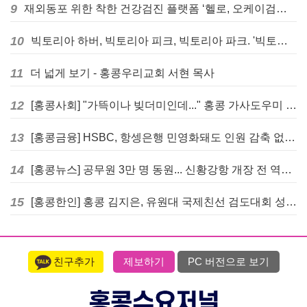
9
재외동포 위한 착한 건강검진 플랫폼 ‘헬로, 오케이검진’ 서비스 개시
10
빅토리아 하버, 빅토리아 피크, 빅토리아 파크. '빅토리아’의 이름은 어떻게 온 걸까? - [이승권 원장의 생활칼럼]
11
더 넓게 보기 - 홍콩우리교회 서현 목사
12
[홍콩사회] "가뜩이나 빚더미인데..." 홍콩 가사도우미 대출 전면 금지 촉구
13
[홍콩금융] HSBC, 항셍은행 민영화돼도 인원 감축 없다... 독립 브랜드 유지
14
[홍콩뉴스] 공무원 3만 명 동원... 신황강항 개장 전 역대급 훈련 실시
15
[홍콩한인] 홍콩 김지은, 유원대 국제친선 검도대회 성인단체전 우승
친구추가
제보하기
PC 버전으로 보기