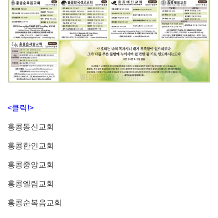
<클릭!>
홍콩동신교회
홍콩한인교회
홍콩중앙교회
홍콩엘림교회
홍콩순복음교회