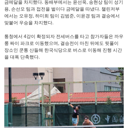
금메달을 차지했다. 동배부에서는 윤선욱, 송현상 팀이 성기
용, 손선모 팀과 접전을 벌이다 금메달을 따냈다. 챌린저부
에서는 오유정, 하미희 팀이 김범준, 이윤경 팀과 결승에서
맞붙어 우승을 차지했다.
통청에서 4강이 확정되자 전세버스를 타고 참가자들은 까우
룽 짜이 파크로 이동했으며, 결승전이 마친 뒤에도 뒷풀이
장소인 쿤통 산들해 한국식당으로 버스로 이동해 진행 시간
을 대폭 단축했다.