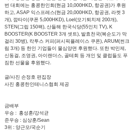
번 대회에는 홍콩한인회(현금 10,000HKD, 항공권)가 후원
하고, ASAP 익스프레스(현금 20,000HKD, 항공권, 라켓 3
개), 깜타이(쿠폰 5,000HKD), Loel(모기퇴치제 200개),
STEN(그립 150팩), 산들해 한국식당(55인치 TV), K
BOOSTER(K BOOSTER 3개 셋트), 발효천국(복순도가 막
걸리 30병), 칵투스 커피(퍼시픽플레이스 쿠폰), ARUM(썬크
림 3개) 등 한인 기업들이 물심양면 후원했다. 또한 박민제,
신동걸, 조영권, 아이랜더스, 골테회 등 개인 및 클럽들도 푸
짐한 선물을 후원했다.
글/사진 손정호 편집장
사진 홍콩한인테니스협회 제공
금배부
우승 : 홍성훈/강석균
준우승 : 심상훈/Sean
3위 : 양근모/국순기