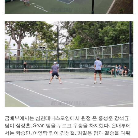
금배부에서는 심천테니스모임에서 원정 온 홍성훈 강석균
팀이 심상훈, Sean 팀을 누르고 우승을 차지했다. 은배부에
서는 함승민, 이영탁 팀이 김성철, 최일용 팀과 결승을 다퉈