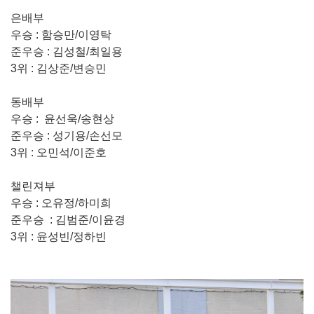
은배부
우승 : 함승만/이영탁
준우승 : 김성철/최일용
3위 : 김상준/변승민
동배부
우승 : 윤선욱/송현상
준우승 : 성기용/손선모
3위 : 오민석/이준호
챌린져부
우승 : 오유정/하미희
준우승 : 김범준/이윤경
3위 : 윤성빈/정하빈