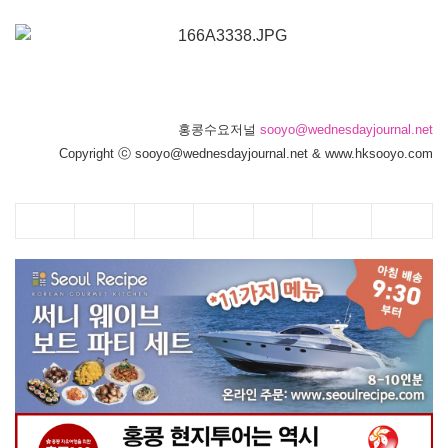
홍콩수요저널
sooyo@wednesdayjournal.net
Copyright ⓒ sooyo@wednesdayjournal.net & www.hksooyo.com