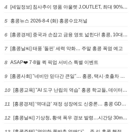
4
[세일정보] 침사추이 명품 아울렛 J.OUTLET, 최대 90% 빅 세일 진행
5
홍콩뉴스 2026-8-4 (화) 홍콩수요저널
6
[홍콩경제] 중국과 손잡고 금융 영토 넓힌다! 홍콩, 10대 신규 정책 발표
7
[홍콩날씨] 태풍 '돌핀' 세력 약화… 주말 홍콩 폭염 예고
8
ASAP❤️ 7·8월 퀵 픽업 서비스 특별 이벤트
9
[홍콩사회] "네비만 믿다간 큰일"… 홍콩, 택시·호출차 통합 시험 도입하며 규제 본격화
10
[홍콩교육] "AI 도구 난립의 역습" 홍콩 학교들, 데이터 고립에 교육 효과 평가 비상
11
[홍콩경제] ‘역대급’ 재정 성장에도 신중론… 홍콩 GDP 전망 상향 속 “지정학적 리스크 경계”
12
[홍콩날씨] 기상청, 황색 폭우 경보 발령…시간당 30mm 이상 강우 예보
13
[홍콩주택] "열악한 쪽방촌 없앤다"… 존 리 홍콩 행정장관, 4년 내 단계적 폐지 선언