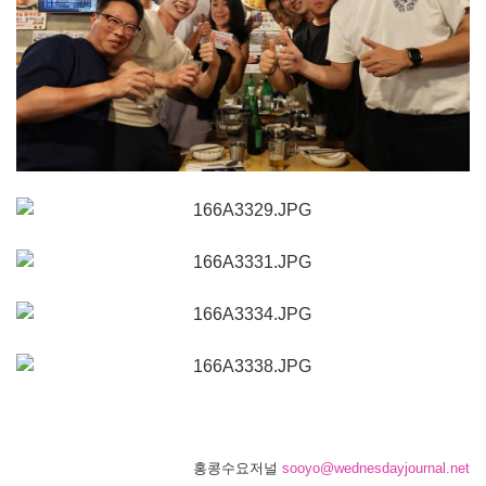
홍콩수요저널
sooyo@wednesdayjournal.net