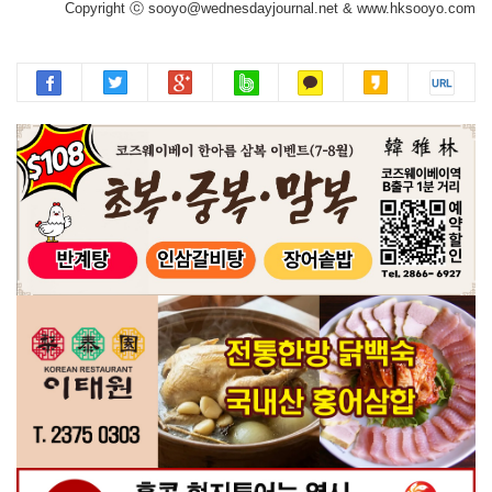
Copyright ⓒ sooyo@wednesdayjournal.net & www.hksooyo.com