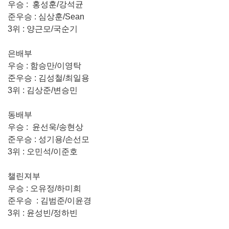
우승 : 홍성훈/강석균
준우승 : 심상훈/Sean
3위 : 양근모/국순기
은배부
우승 : 함승만/이영탁
준우승 : 김성철/최일용
3위 : 김상준/변승민
동배부
우승 : 윤선욱/송현상
준우승 : 성기용/손선모
3위 : 오민석/이준호
챌린져부
우승 : 오유정/하미희
준우승 : 김범준/이윤경
3위 : 윤성빈/정하빈