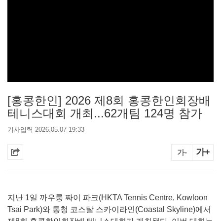
[홍콩한인] 2026 제8회 홍콩한인회장배
테니스대회 개최...62개팀 124명 참가
기사입력 2026.05.07 19:33
가+
가-
지난 1일 까우룽 짜이 파크(HKTA Tennis Centre, Kowloon
Tsai Park)와 통청 코스탈 스카이라인(Coastal Skyline)에서