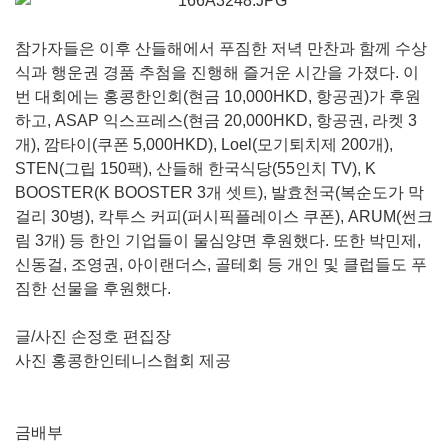
참가자들은 이후 산들해에서 푸짐한 저녁 만찬과 함께 수상
식과 행운권 경품 추첨을 진행해 즐거운 시간을 가졌다. 이
번 대회에는 홍콩한인회(현금 10,000HKD, 항공권)가 후원
하고, ASAP 익스프레스(현금 20,000HKD, 항공권, 라켓 3
개), 깜타이(쿠폰 5,000HKD), Loel(모기퇴치제 200개),
STEN(그립 150팩), 산들해 한국식당(55인치 TV), K
BOOSTER(K BOOSTER 3개 셋트), 발효천국(복순도가 막
걸리 30병), 칵투스 커피(퍼시픽플레이스 쿠폰), ARUM(썬크
림 3개) 등 한인 기업들이 물심양면 후원했다. 또한 박민제,
신동걸, 조영권, 아이랜더스, 골테회 등 개인 및 클럽들도 푸
짐한 선물을 후원했다.
글/사진 손정호 편집장
사진 홍콩한인테니스협회 제공
금배부