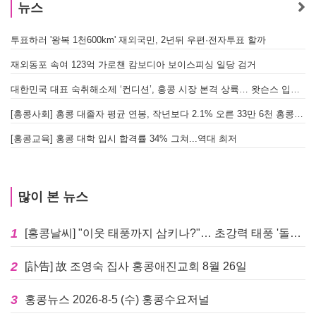
뉴스
투표하러 '왕복 1천600km' 재외국민, 2년뒤 우편·전자투표 할까
[
재외동포 속여 123억 가로챈 캄보디아 보이스피싱 일당 검거
대한민국 대표 숙취해소제 ‘컨디션’, 홍콩 시장 본격 상륙… 왓슨스 입점 기념 할인 행사 진행
[
[홍콩사회] 홍콩 대졸자 평균 연봉, 작년보다 2.1% 오른 33만 6천 홍콩달러 기록
[
[홍콩교육] 홍콩 대학 입시 합격률 34% 그쳐...역대 최저
많이 본 뉴스
1
[홍콩날씨] "이웃 태풍까지 삼키나?"… 초강력 태풍 '돌핀' 세력 재확장
2
[訃告] 故 조영숙 집사 홍콩애진교회 8월 26일
3
홍콩뉴스 2026-8-5 (수) 홍콩수요저널