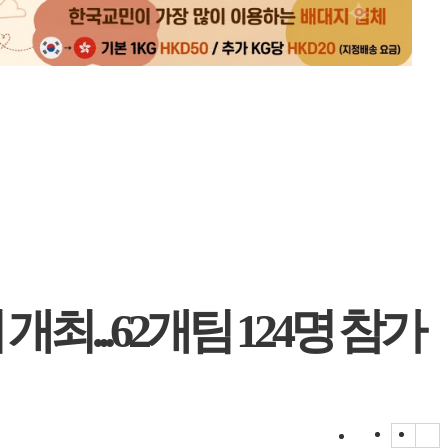
최...62개팀 124명 참가