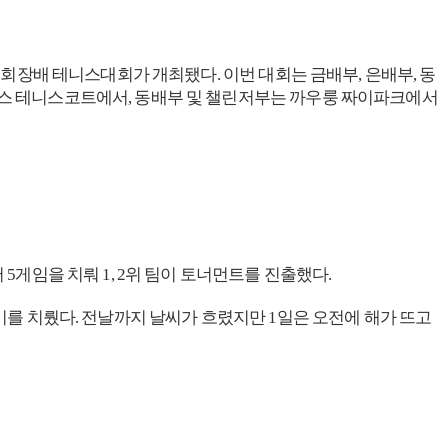
 제8회 홍콩한인회장배 테니스대회가 개최됐다. 이번 대회는 금배부, 은배부, 동
하우스 테니스코트에서, 동배부 및 챌린저부는 까우룽 짜이파크에서
5게임을 치뤄 1, 2위 팀이 토너먼트를 진출했다.
경기를 치뤘다. 전날까지 날씨가 흐렸지만 1일은 오전에 해가 뜨고