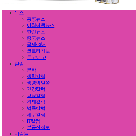
뉴스
홍콩뉴스
아침땅콩뉴스
한인뉴스
중국뉴스
국제·경제
코트라정보
투고/기고
칼럼
문학
생활칼럼
생명의말씀
건강칼럼
교육칼럼
경제칼럼
법률칼럼
세무칼럼
IT칼럼
부동산정보
사람들