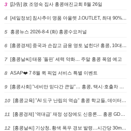
3
[訃告] 故 조영숙 집사 홍콩애진교회 8월 26일
4
[세일정보] 침사추이 명품 아울렛 J.OUTLET, 최대 90% 빅 세일 진행
5
홍콩뉴스 2026-8-4 (화) 홍콩수요저널
6
[홍콩경제] 중국과 손잡고 금융 영토 넓힌다! 홍콩, 10대 신규 정책 발표
7
[홍콩날씨] 태풍 '돌핀' 세력 약화… 주말 홍콩 폭염 예고
8
ASAP❤️ 7·8월 퀵 픽업 서비스 특별 이벤트
9
[홍콩사회] "네비만 믿다간 큰일"… 홍콩, 택시·호출차 통합 시험 도입하며 규제 본격화
10
[홍콩교육] "AI 도구 난립의 역습" 홍콩 학교들, 데이터 고립에 교육 효과 평가 비상
11
[홍콩경제] ‘역대급’ 재정 성장에도 신중론… 홍콩 GDP 전망 상향 속 “지정학적 리스크 경계”
12
[홍콩날씨] 기상청, 황색 폭우 경보 발령…시간당 30mm 이상 강우 예보