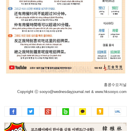
홍콩수요저널
Copyright ⓒ sooyo@wednesdayjournal.net & www.hksooyo.com