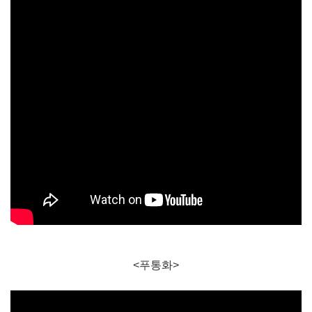
<푸통화>