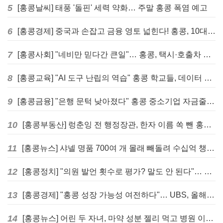
5
[홍콩날씨] 태풍 '돌핀' 세력 약화… 주말 홍콩 폭염 예고
6
[홍콩경제] 중국과 손잡고 금융 영토 넓힌다! 홍콩, 10대 신규 정책 발표
7
[홍콩사회] "네비만 믿다간 큰일"… 홍콩, 택시·호출차 통합 시험 도입하며 규제 본격화
8
[홍콩교육] "AI 도구 난립의 역습" 홍콩 학교들, 데이터 고립에 교육 효과 평가 비상
9
[홍콩금융] "은행 문턱 낮아졌다" 홍콩 중소기업 자금줄 숨통 트이나… HKMA "2분기 신용 조건 안정적"
10
[홍콩부동산] 렁춘잉 전 행정장관, 한자 이름 쏙 뺀 홍콩 고급 아파트 단지들에 쓴소리
11
[홍콩뉴스] 샤넬 명품 700여 개 몰래 빼돌려 수십억 챙긴 직원 4년~7년형 선고
12
[홍콩정치] "의원 발언 횟수로 평가? 말도 안 된다"… 홍콩 입법회 의장의 일침
13
[홍콩경제] "홍콩 성장 가능성 여전하다"… UBS, 올해 홍콩 GDP 성장률 전망치 4.5%로 대폭 상향
14
[홍콩뉴스] 어린 두 자녀, 마약 성분 젤리 먹고 병원 이송… 어머니와 친척 체포