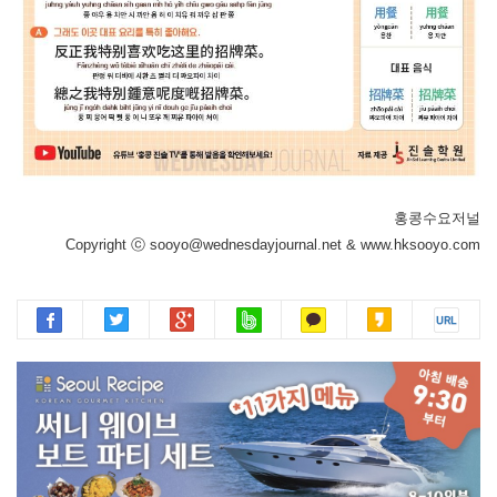
홍콩수요저널
Copyright ⓒ sooyo@wednesdayjournal.net & www.hksooyo.com