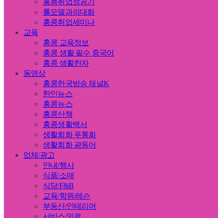
홍콩취업성공기
롤모델과의대화
홍콩취업세미나
교육
홍콩 교육정보
홍콩 생활 필수 중국어
홍콩 생활한자
동영상
홍콩한국방송 채널K
한인뉴스
홍콩뉴스
홍콩산책
홍콩생활백서
생활회화 푸통화
생활회화 광동어
업체/광고
안내/행사
식품/소매
식당/F&B
교육/학원/레슨
부동산/인테리어
서비스/의료