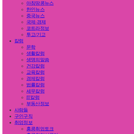
아침땅콩뉴스
한인뉴스
중국뉴스
국제·경제
코트라정보
투고/기고
칼럼
문학
생활칼럼
생명의말씀
건강칼럼
교육칼럼
경제칼럼
법률칼럼
세무칼럼
IT칼럼
부동산정보
사람들
구인구직
취업정보
홍콩취업토크