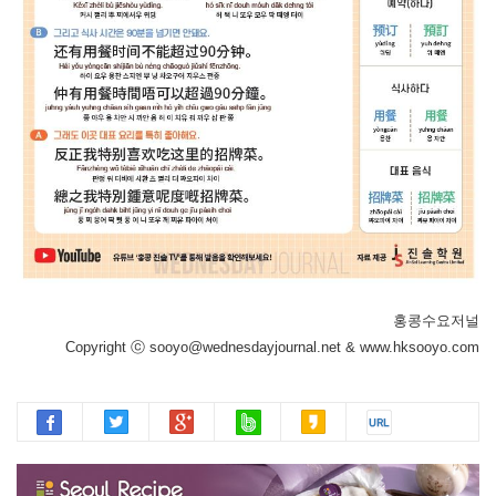
홍콩수요저널
Copyright ⓒ sooyo@wednesdayjournal.net & www.hksooyo.com