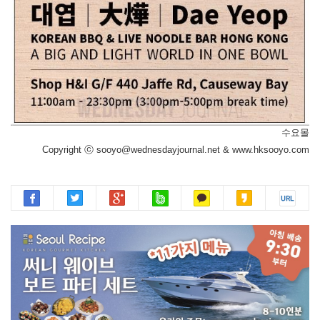
수요몰
Copyright ⓒ sooyo@wednesdayjournal.net & www.hksooyo.com