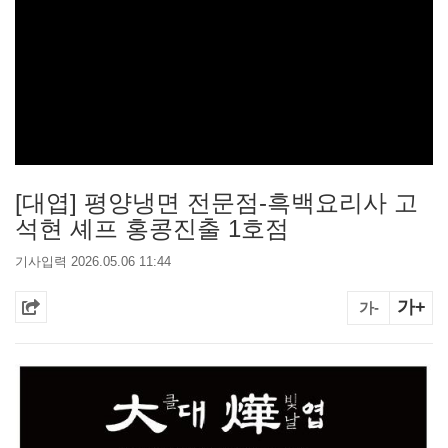
[대엽] 평양냉면 전문점-흑백요리사 고
석현 셰프 홍콩진출 1호점
기사입력 2026.05.06 11:44
가+
가-