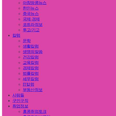
아침땅콩뉴스
한인뉴스
중국뉴스
국제·경제
코트라정보
투고/기고
칼럼
문학
생활칼럼
생명의말씀
건강칼럼
교육칼럼
경제칼럼
법률칼럼
세무칼럼
IT칼럼
부동산정보
사람들
구인구직
취업정보
홍콩취업토크