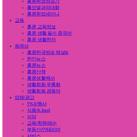
홍콩취업성공기
롤모델과의대화
홍콩취업세미나
교육
홍콩 교육정보
홍콩 생활 필수 중국어
홍콩 생활한자
동영상
홍콩한국방송 채널K
한인뉴스
홍콩뉴스
홍콩산책
홍콩생활백서
생활회화 푸통화
생활회화 광동어
업체/광고
안내/행사
식품/K-food
식당
교육/학원/레슨
부동산/인테리어
서비스