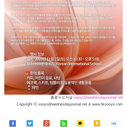
홍콩수요저널
sooyo@wednesdayjournal.net
Copyright ⓒ sooyo@wednesdayjournal.net & www.hksooyo.com