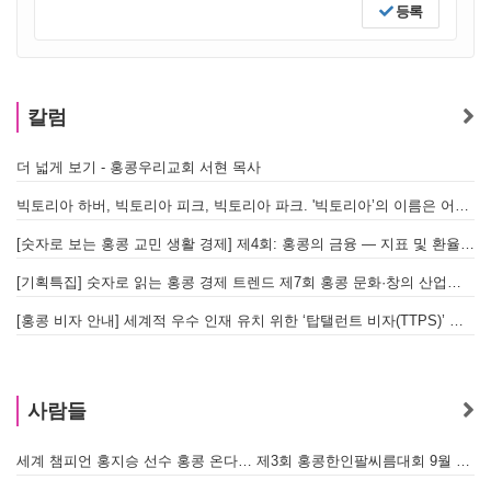
등록
칼럼
더 넓게 보기 - 홍콩우리교회 서현 목사
빅토리아 하버, 빅토리아 피크, 빅토리아 파크. '빅토리아’의 이름은 어떻게 온 걸까? - [이승권 원장의 생활칼럼]
[숫자로 보는 홍콩 교민 생활 경제] 제4회: 홍콩의 금융 — 지표 및 환율, MPF 운영 현황
[기획특집] 숫자로 읽는 홍콩 경제 트렌드 제7회 홍콩 문화·창의 산업의 구조와 분야별 동향
[홍콩 비자 안내] 세계적 우수 인재 유치 위한 ‘탑탤런트 비자(TTPS)’ 주요 요건
사람들
세계 챔피언 홍지승 선수 홍콩 온다… 제3회 홍콩한인팔씨름대회 9월 12일 개최
[