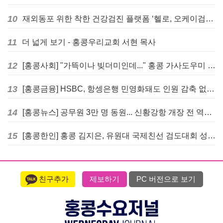
10
재외동포 위한 착한 건강검진 플랫폼 ‘헬로, 오케이검진’ 서비스 개시
11
더 넓게 보기 - 홍콩우리교회 서현 목사
12
[홍콩사회] "가뜩이나 빚더미인데..." 홍콩 가사도우미 대출 전면 금지 촉구
13
[홍콩금융] HSBC, 항셍은행 민영화돼도 인원 감축 없다... 독립 브랜드 유지
14
[홍콩뉴스] 공무원 3만 명 동원... 신황강항 개장 전 역대급 훈련 실시
15
[홍콩한인] 홍콩 김지은, 유원대 국제친선 검도대회 성인단체전 우승
친구추가
제보하기
PC 버전으로 보기