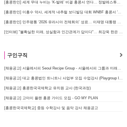
[홍콩한인] 세계 무대 누비는 ‘K-발레’ 비결 홍콩서 연다… 정발레스튜디오 개원
[홍콩한인] 이흥수 약사, 세계적 내추럴 보디빌딩 대회 WNBF 홍콩서 '마스터 부문 1위' 기염
[홍콩한인] 민주평통 ‘2026 유라시아 전체회의’ 성료… 이재명 대통령 참석으로 의미 더해
[인터뷰] "불확실한 미래, 성실함과 인간관계가 답이다"… 최강욱 한은 부소장이 청소년들에게 전하는 응원
구인구직
[채용공고] 서울레서피 Seoul Recipe Group - 서울레서피 그룹과 미래를 함께할 유능한 인재를 모십니다
[채용공고] 대교 홍콩법인 트니트니 사업부 모집 수업강사 (Playgroup Instructor)
[채용공고] 홍콩한국국제학교 유치원 교사 (한국과정)
[채용공고] 고마이 플랜 홍콩 가이드 모집 - GO MY PLAN
[홍콩한국국제학교] 중등 수학강사 및 음악 강사 채용공고