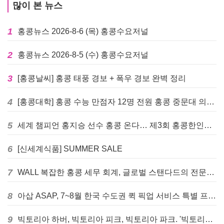
많이 본 뉴스
1
홍콩뉴스 2026-8-6 (목) 홍콩수요저널
2
홍콩뉴스 2026-8-5 (수) 홍콩수요저널
3
[홍콩날씨] 홍콩 태풍 경보 + 폭우 경보 완벽 정리
4
[홍콩대학] 홍콩 수능 만점자 12명 전원 홍콩 중문대 의대 진학
5
세계 챔피언 홍지승 선수 홍콩 온다… 제3회 홍콩한인팔씨름대회 9월 12일 개최
6
[신세계식품] SUMMER SALE
7
WALL 복잡한 홍콩 세무 회계, 글로벌 스탠다드의 전문가들이 답을 드립니다! - 법인설립, 회계, 감사
8
아삽 ASAP, 7~8월 한국 수도권 퀵 픽업 서비스 특별 프로모션 실시
9
빅토리아 하버, 빅토리아 피크, 빅토리아 파크. '빅토리아’의 이름은 어떻게 온 걸까? - [이승권 원장의 생활칼럼]