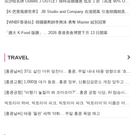
尖沙咀名牌 Outlets J.OUTLET 限時震撼優惠 低至 1 折（高達 90% OFF）
【K-芭蕾風靡世界】 JB Studio and Company 在港開幕 引進韓國精英芭蕾教育系統
【WNBF香港站】韓國藥劑師李興洙 勇奪 Master 組別冠軍
「擴大 K-Food 版圖」… 2026 香港美食博覽下月 13 日開幕
TRAVEL
[홍콩날씨] 37도 살인 더위 덮친다... 홍콩, 주말 내내 태풍 영향으로 '초비상'
[홍콩교통] 1,000명 대거 동원...홍콩 정부, 신황강검문소 개장 앞두고 실전 훈련 돌입
[홍콩공항] "비행기 놓칠까 봐 조마조마?"…홍콩 공항 식당, AI 탑승시간 계산해 메뉴 추천해 준다
빅토리아 하버, 빅토리아 피크, 빅토리아 파크. '빅토리아’의 이름은 어떻게 온 걸까? - [이승권 원장의 생활칼럼]
[홍콩날씨] 태풍 '돌핀' 세력 약화… 주말 홍콩 폭염 예고