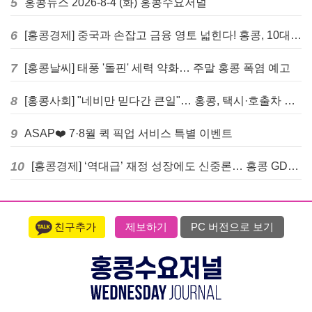
5
홍콩뉴스 2026-8-4 (화) 홍콩수요저널
6
[홍콩경제] 중국과 손잡고 금융 영토 넓힌다! 홍콩, 10대 신규 정책 발표
7
[홍콩날씨] 태풍 '돌핀' 세력 약화… 주말 홍콩 폭염 예고
8
[홍콩사회] "네비만 믿다간 큰일"… 홍콩, 택시·호출차 통합 시험 도입하며 규제 본격화
9
ASAP❤️ 7·8월 퀵 픽업 서비스 특별 이벤트
10
[홍콩경제] ‘역대급’ 재정 성장에도 신중론… 홍콩 GDP 전망 상향 속 “지정학적 리스크 경계”
친구추가
제보하기
PC 버전으로 보기