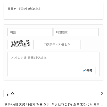
등록된 댓글이 없습니다.
등록
뉴스
[홍콩사회] 홍콩 대졸자 평균 연봉, 작년보다 2.1% 오른 33만 6천 홍콩달러 기록
[