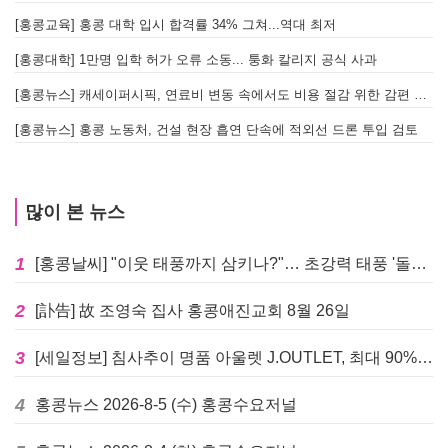
[홍콩교육] 홍콩 대학 입시 합격률 34% 그쳐...역대 최저
[홍콩대학] 1만명 입학 허가 오류 소동... 퉁화 칼리지 공식 사과
[
[홍콩뉴스] 캐세이퍼시픽, 연료비 변동 속에서도 비용 절감 위한 감편 계획 없어
[
[홍콩뉴스] 홍콩 노동처, 건설 현장 흡연 단속에 적외선 드론 투입 검토
[
많이 본 뉴스
1
[홍콩날씨] "이웃 태풍까지 삼키나?"… 초강력 태풍 '돌핀' 세력 재확장
2
[訃告] 故 조영숙 집사 홍콩애진교회 8월 26일
3
[세일정보] 침사추이 명품 아울렛 J.OUTLET, 최대 90% 빅 세일 진행
4
홍콩뉴스 2026-8-5 (수) 홍콩수요저널