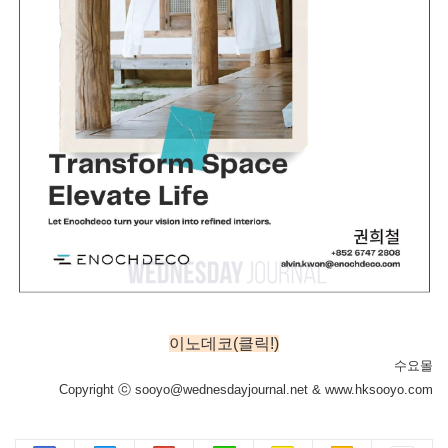
이노데코(클릭!)
수요몰
Copyright ⓒ sooyo@wednesdayjournal.net & www.hksooyo.com