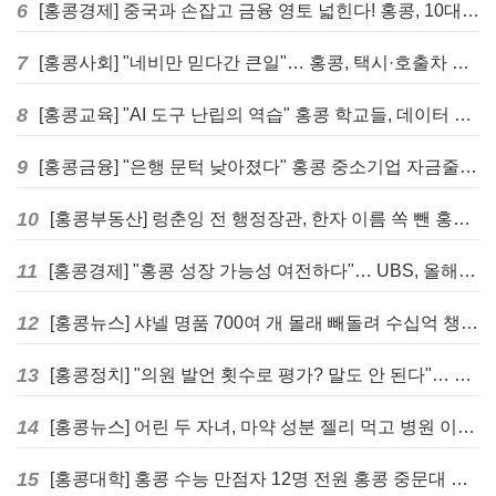
6
[홍콩경제] 중국과 손잡고 금융 영토 넓힌다! 홍콩, 10대 신규 정책 발표
7
[홍콩사회] "네비만 믿다간 큰일"… 홍콩, 택시·호출차 통합 시험 도입하며 규제 본격화
8
[홍콩교육] "AI 도구 난립의 역습" 홍콩 학교들, 데이터 고립에 교육 효과 평가 비상
9
[홍콩금융] "은행 문턱 낮아졌다" 홍콩 중소기업 자금줄 숨통 트이나… HKMA "2분기 신용 조건 안정적"
10
[홍콩부동산] 렁춘잉 전 행정장관, 한자 이름 쏙 뺀 홍콩 고급 아파트 단지들에 쓴소리
11
[홍콩경제] "홍콩 성장 가능성 여전하다"… UBS, 올해 홍콩 GDP 성장률 전망치 4.5%로 대폭 상향
12
[홍콩뉴스] 샤넬 명품 700여 개 몰래 빼돌려 수십억 챙긴 직원 4년~7년형 선고
13
[홍콩정치] "의원 발언 횟수로 평가? 말도 안 된다"… 홍콩 입법회 의장의 일침
14
[홍콩뉴스] 어린 두 자녀, 마약 성분 젤리 먹고 병원 이송… 어머니와 친척 체포
15
[홍콩대학] 홍콩 수능 만점자 12명 전원 홍콩 중문대 의대 진학