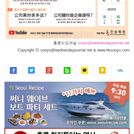
홍콩수요저널
sooyo@wednesdayjournal.net
Copyright ⓒ sooyo@wednesdayjournal.net & www.hksooyo.com