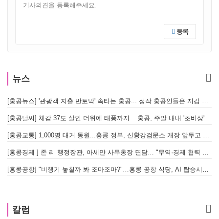
등록
뉴스
[홍콩뉴스] '관광객 지출 반토막' 속타는 홍콩... 정작 홍콩인들은 지갑 들고 해외로?
[
[홍콩날씨] 체감 37도 살인 더위에 태풍까지... 홍콩, 주말 내내 '초비상'
[
[홍콩교통] 1,000명 대거 동원...홍콩 정부, 신황강검문소 개장 앞두고 실전 훈련 돌입
[홍콩경제 ] 존 리 행정장관, 아세안 사무총장 면담… "무역·경제 협력 한층 강화한다"
[홍콩공항] "비행기 놓칠까 봐 조마조마?"…홍콩 공항 식당, AI 탑승시간 계산해 메뉴 추천해 준다
홍
칼럼