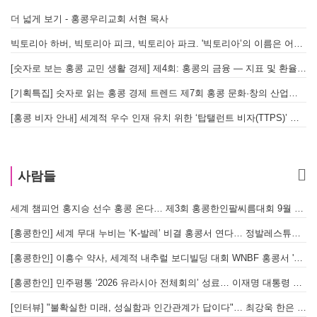
더 넓게 보기 - 홍콩우리교회 서현 목사
빅토리아 하버, 빅토리아 피크, 빅토리아 파크. '빅토리아’의 이름은 어떻게 온 걸까? - [이승권 원장의 생활칼럼]
[숫자로 보는 홍콩 교민 생활 경제] 제4회: 홍콩의 금융 — 지표 및 환율, MPF 운영 현황
[기획특집] 숫자로 읽는 홍콩 경제 트렌드 제7회 홍콩 문화·창의 산업의 구조와 분야별 동향
[홍콩 비자 안내] 세계적 우수 인재 유치 위한 ‘탑탤런트 비자(TTPS)’ 주요 요건
사람들
세계 챔피언 홍지승 선수 홍콩 온다… 제3회 홍콩한인팔씨름대회 9월 12일 개최
[
[홍콩한인] 세계 무대 누비는 ‘K-발레’ 비결 홍콩서 연다… 정발레스튜디오 개원
[홍콩한인] 이흥수 약사, 세계적 내추럴 보디빌딩 대회 WNBF 홍콩서 '마스터 부문 1위' 기염
[홍콩한인] 민주평통 ‘2026 유라시아 전체회의’ 성료… 이재명 대통령 참석으로 의미 더해
[인터뷰] "불확실한 미래, 성실함과 인간관계가 답이다"… 최강욱 한은 부소장이 청소년들에게 전하는 응원