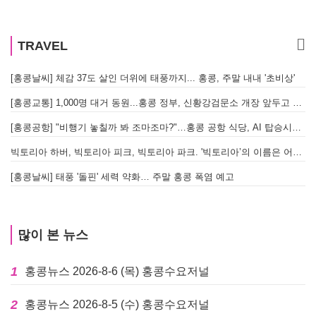
TRAVEL
[홍콩날씨] 체감 37도 살인 더위에 태풍까지... 홍콩, 주말 내내 '초비상'
[홍콩교통] 1,000명 대거 동원...홍콩 정부, 신황강검문소 개장 앞두고 실전 훈련 돌입
[홍콩공항] "비행기 놓칠까 봐 조마조마?"…홍콩 공항 식당, AI 탑승시간 계산해 메뉴 추천해 준다
빅토리아 하버, 빅토리아 피크, 빅토리아 파크. '빅토리아’의 이름은 어떻게 온 걸까? - [이승권 원장의 생활칼럼]
[홍콩날씨] 태풍 '돌핀' 세력 약화… 주말 홍콩 폭염 예고
많이 본 뉴스
1
홍콩뉴스 2026-8-6 (목) 홍콩수요저널
2
홍콩뉴스 2026-8-5 (수) 홍콩수요저널