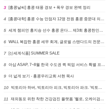
3
[홍콩날씨] 홍콩 태풍 경보 + 폭우 경보 완벽 정리
4
[홍콩대학] 홍콩 수능 만점자 12명 전원 홍콩 중문대 의대 진학
5
세계 챔피언 홍지승 선수 홍콩 온다… 제3회 홍콩한인팔씨름대회 9월 12일 개최
6
WALL 복잡한 홍콩 세무 회계, 글로벌 스탠다드의 전문가들이 답을 드립니다! - 법인설립, 회계, 감사
7
[신세계식품] SUMMER SALE
8
아삽 ASAP, 7~8월 한국 수도권 퀵 픽업 서비스 특별 프로모션 실시
9
더 넓게 보기 - 홍콩우리교회 서현 목사
10
빅토리아 하버, 빅토리아 피크, 빅토리아 파크. '빅토리아’의 이름은 어떻게 온 걸까? - [이승권 원장의 생활칼럼]
11
재외동포 위한 착한 건강검진 플랫폼 ‘헬로, 오케이검진’ 서비스 개시