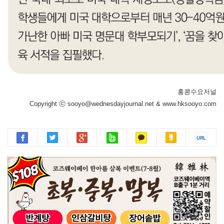
홍콩수요저널
Copyright ⓒ sooyo@wednesdayjournal.net & www.hksooyo.com