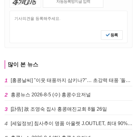
등록
많이 본 뉴스
1
[홍콩날씨] "이웃 태풍까지 삼키나?"… 초강력 태풍 '돌핀' 세력 재확장
2
홍콩뉴스 2026-8-5 (수) 홍콩수요저널
3
[訃告] 故 조영숙 집사 홍콩애진교회 8월 26일
4
[세일정보] 침사추이 명품 아울렛 J.OUTLET, 최대 90% 빅 세일 진행