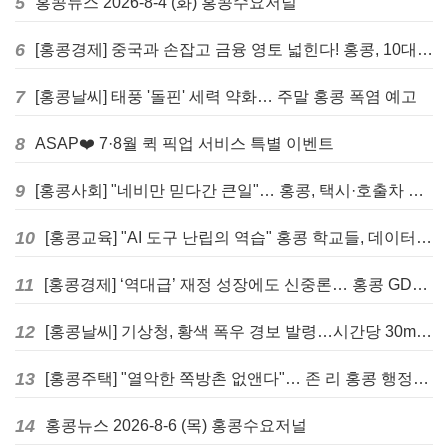
5
홍콩뉴스 2026-8-4 (화) 홍콩수요저널
6
[홍콩경제] 중국과 손잡고 금융 영토 넓힌다! 홍콩, 10대 신규 정책 발표
7
[홍콩날씨] 태풍 '돌핀' 세력 약화… 주말 홍콩 폭염 예고
8
ASAP❤️ 7·8월 퀵 픽업 서비스 특별 이벤트
9
[홍콩사회] "네비만 믿다간 큰일"… 홍콩, 택시·호출차 통합 시험 도입하며 규제 본격화
10
[홍콩교육] "AI 도구 난립의 역습" 홍콩 학교들, 데이터 고립에 교육 효과 평가 비상
11
[홍콩경제] ‘역대급’ 재정 성장에도 신중론… 홍콩 GDP 전망 상향 속 “지정학적 리스크 경계”
12
[홍콩날씨] 기상청, 황색 폭우 경보 발령…시간당 30mm 이상 강우 예보
13
[홍콩주택] "열악한 쪽방촌 없앤다"… 존 리 홍콩 행정장관, 4년 내 단계적 폐지 선언
14
홍콩뉴스 2026-8-6 (목) 홍콩수요저널